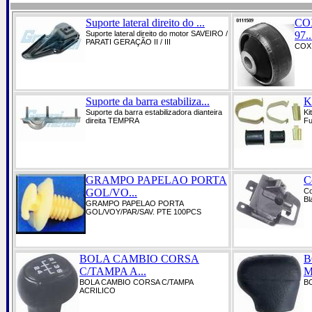
Suporte lateral direito do ...
CO
Suporte lateral direito do motor SAVEIRO /
97..
PARATI GERAÇÃO II / III
COXI
Suporte da barra estabiliza...
K
Suporte da barra estabilizadora dianteira
Ki
direita TEMPRA
Fu
GRAMPO PAPELAO PORTA
C
GOL/VO...
Co
Bl
GRAMPO PAPELAO PORTA
GOL/VOY/PAR/SAV. PTE 100PCS
BOLA CAMBIO CORSA
B
C/TAMPA A...
M
BOLA CAMBIO CORSA C/TAMPA
B
ACRILICO