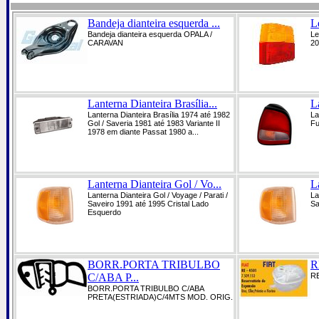
Bandeja dianteira esquerda ...
L
Bandeja dianteira esquerda OPALA /
Le
CARAVAN
20
Lanterna Dianteira Brasília...
L
Lanterna Dianteira Brasília 1974 até 1982
La
Gol / Saveria 1981 até 1983 Variante II
Fu
1978 em diante Passat 1980 a...
Lanterna Dianteira Gol / Vo...
L
Lanterna Dianteira Gol / Voyage / Parati /
La
Saveiro 1991 até 1995 Cristal Lado
Sa
Esquerdo
BORR.PORTA TRIBULBO
R
C/ABA P...
R
BORR.PORTA TRIBULBO C/ABA
PRETA(ESTRIADA)C/4MTS MOD. ORIG.