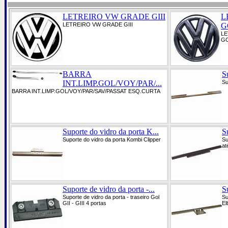
LETREIRO VW GRADE GIII
L
LETREIRO VW GRADE GIII
GO
LE
GO
BARRA
S
INT.LIMP.GOL/VOY/PAR/...
Su
BARRA INT.LIMP.GOL/VOY/PAR/SAV/PASSAT ESQ.CURTA
Suporte do vidro da porta K...
S
Suporte do vidro da porta Kombi Clipper
Su
at
Suporte de vidro da porta -...
S
Suporte de vidro da porta - traseiro Gol
Su
GII - GIII 4 portas
El