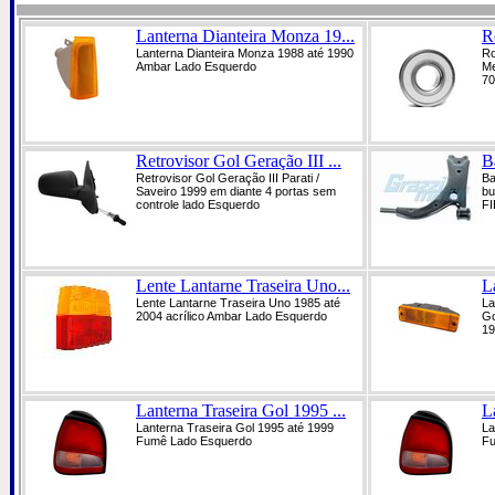
Lanterna Dianteira Monza 19...
R
Lanterna Dianteira Monza 1988 até 1990
Ro
Ambar Lado Esquerdo
Me
70
Retrovisor Gol Geração III ...
B
Retrovisor Gol Geração III Parati /
Ba
Saveiro 1999 em diante 4 portas sem
b
controle lado Esquerdo
F
Lente Lantarne Traseira Uno...
L
Lente Lantarne Traseira Uno 1985 até
La
2004 acrílico Ambar Lado Esquerdo
Go
19
Lanterna Traseira Gol 1995 ...
L
Lanterna Traseira Gol 1995 até 1999
La
Fumê Lado Esquerdo
Fu